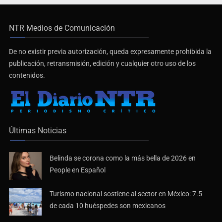
Pide regidora investigar dictámenes y desalojo de
vecinos en Mirador de San Isidro
NTR Medios de Comunicación
De no existir previa autorización, queda expresamente prohibida la
publicación, retransmisión, edición y cualquier otro uso de los
contenidos.
Últimas Noticias
Belinda se corona como la más bella de 2026 en
Ciclosporiasis no representa un riesgo epidemiológico
People en Español
masivo
Turismo nacional sostiene al sector en México: 7.5
de cada 10 huéspedes son mexicanos