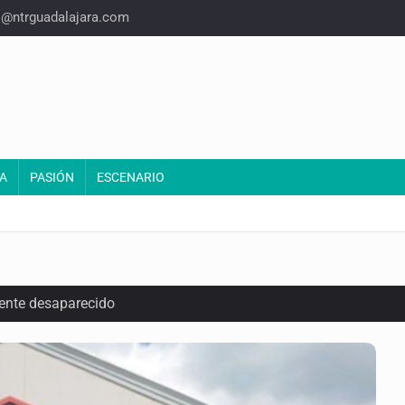
o@ntrguadalajara.com
A
PASIÓN
ESCENARIO
ente desaparecido
intervención unilateral de EUA contra cárteles
a del INE para aprobar lineamientos de fiscalización