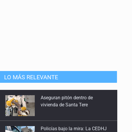
LO MÁS RELEVANTE
Policías bajo la mira: La CEDHJ
documenta su implicación en
desapariciones forzadas
Operaban tráfico de personas;