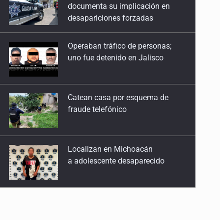
uno fue detenido en Jalisco
Catean casa por esquema de
fraude telefónico
Localizan en Michoacán
a adolescente desaparecido
Desapariciones en Jalisco, con
complicidad de policías, afirma
Lazos de Amor
Sheinbaum anticipa más
detenciones por caso Ayotzinapa