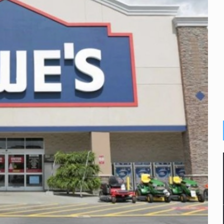
plicidad de policías, afirma Lazos de Amor
de Santa Tere
s por caso Ayotzinapa y promete justicia
de relaciones con México
omo Presidente de Colombia
ocumenta su implicación en desapariciones forzadas
 telefónico