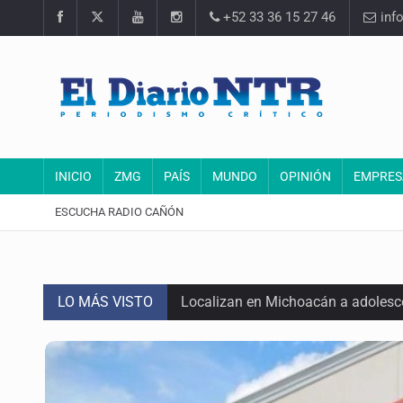
+52 33 36 15 27 46
inf
INICIO
ZMG
PAÍS
MUNDO
OPINIÓN
EMPRES
ESCUCHA RADIO CAÑÓN
LO MÁS VISTO
Localizan en Michoacán a adolesc
México no está preparado para una 
Lamenta Carla Humphrey la negativ