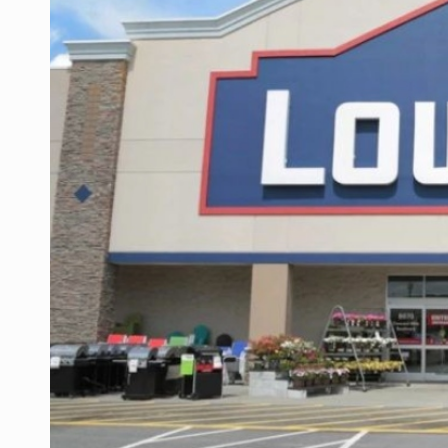
Desapariciones en Jalisco, con com
Aseguran pitón dentro de vivienda 
Sheinbaum anticipa más detencione
Resalta Fujimori restablecimiento 
Asume Abelardo De la Espriella c
Policías bajo la mira: La CEDHJ d
Catean casa por esquema de fraude