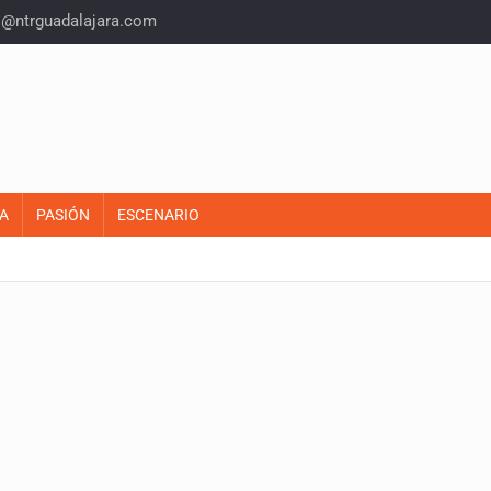
o@ntrguadalajara.com
A
PASIÓN
ESCENARIO