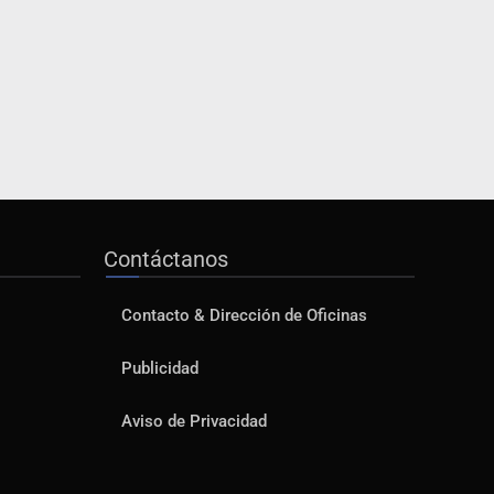
Capturan a secuestradora
buscada desde 2012
Catean centro
de fraudes inmobiliarios en
Zapopan
Contáctanos
Que el IPEJAL encabece la lista
de deudores en Jalisco es un
“foco rojo” de gran magnitud:
Contacto & Dirección de Oficinas
Economista
Publicidad
Critican inoperancia de la ASEJ
Aviso de Privacidad
para recuperar fondos públicos