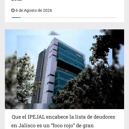
6 de Agosto de 2026
Capturan en Zapopan a defraudador de paquetes
vacacionales
Que el IPEJAL encabece la lista de deudores
Capturan a secuestradora buscada desde 2012
en Jalisco es un “foco rojo” de gran