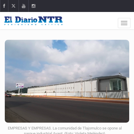
EMPRESAS Y EMPRESAS. La comunidad de Tlajomulco se opone al
parque industrial Avant. (Foto: Violeta Meléndez)