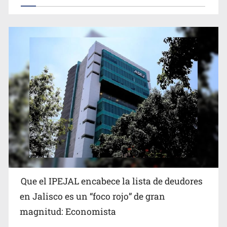
6 de Agosto de 2026
Proponen consulta popular por desarrollo de vivienda
en Mirador de San Isidro
Que el IPEJAL encabece la lista de deudores
Congreso, de vacación y con varios pendientes
en Jalisco es un “foco rojo” de gran
magnitud: Economista