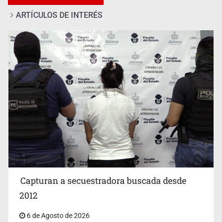
TE RECOMENDAMOS
lo niega
ARTÍCULOS DE INTERÉS
EUA investiga salmonela en jalapeños mexicanos
Capturan a secuestradora buscada desde
2012