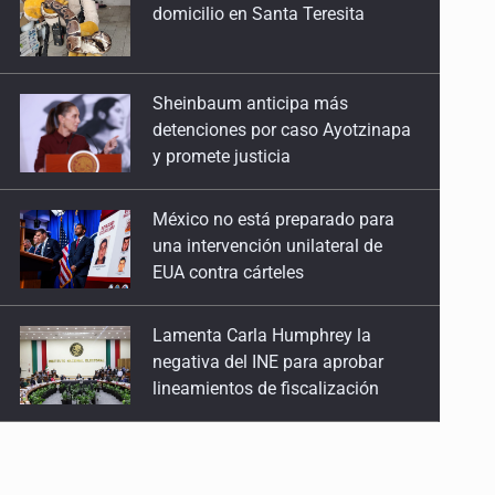
detenciones por caso Ayotzinapa
y promete justicia
México no está preparado para
una intervención unilateral de
EUA contra cárteles
Lamenta Carla Humphrey la
negativa del INE para aprobar
lineamientos de fiscalización
Resalta Fujimori restablecimiento
de relaciones con México
Asume Abelardo De la Espriella
como Presidente de Colombia