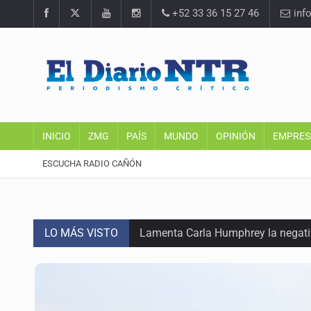
+52 33 36 15 27 46
inf
INICIO
ZMG
PAÍS
MUNDO
OPINIÓN
EMPRES
ESCUCHA RADIO CAÑÓN
LO MÁS VISTO
Lamenta Carla Humphrey la negativ
Desapariciones en Jalisco, con com
Sorprende serpiente a mujer en su 