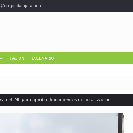
o@ntrguadalajara.com
A
PASIÓN
ESCENARIO
a del INE para aprobar lineamientos de fiscalización
plicidad de policías, afirma Lazos de Amor
domicilio en Santa Teresita