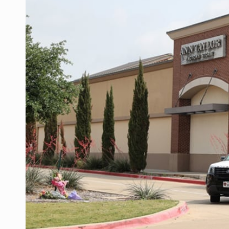
Sheinbaum anticipa más detencione
Resalta Fujimori restablecimiento 
Asume Abelardo De la Espriella c
Policías bajo la mira: La CEDHJ d
Procesan a el “R1”, presunto líder 
Detienen a tres miembros de red tr
México no está preparado para una 