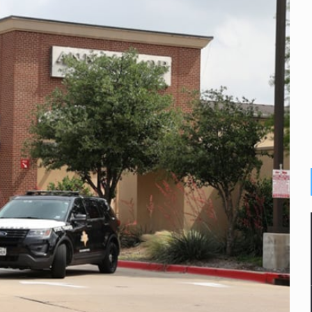
s por caso Ayotzinapa y promete justicia
de relaciones con México
omo Presidente de Colombia
ocumenta su implicación en desapariciones forzadas
criminal en Jalisco y Michoacán
ansnacional de tráfico de personas
intervención unilateral de EUA contra cárteles