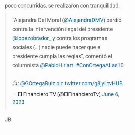
poco concurridas, se realizaron con tranquilidad.
“Alejandra Del Moral (
@AlejandraDMV
) perdió
contra la intervención ilegal del presidente
@lopezobrador_
y contra los programas
sociales (…) nadie puede hacer que el
presidente cumpla las reglas”, comentó el
columnista
@PabloHiriart
.
#ConOrtegaALas10
📺:
@GOrtegaRuiz
pic.twitter.com/g8jyLtvHUB
— El Financiero TV (@ElFinancieroTv)
June 6,
2023
JB