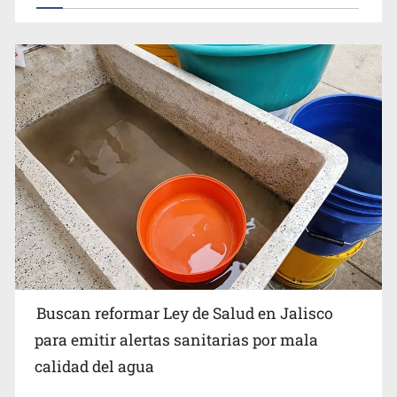
Buscan reformar Ley de Salud en Jalisco para emitir
alertas sanitarias por mala calidad del agua
Buscan reformar Ley de Salud en Jalisco
Citarían a Medrano si persiste falta de diálogo con
para emitir alertas sanitarias por mala
vecinos de Mirador San Isidro
calidad del agua