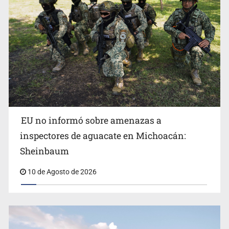
Incendio forestal en Canadá obliga a evacuar a más de
EU no informó sobre amenazas a
20 mil personas
inspectores de aguacate en Michoacán:
Sheinbaum
10 de Agosto de 2026