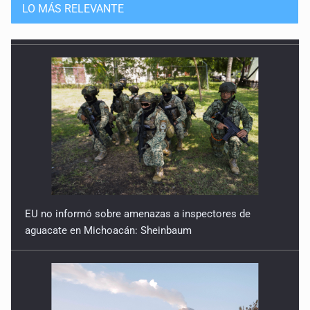
13 de Julio de 2026
LO MÁS RELEVANTE
Guerra de lodo
13 de Julio de 2026
No hay problema de salud
11 de Julio de 2026
Detienen en Tlajomulco a hombre con dos armas de fuego
y más de 50 cartuchos
10 de Julio de 2026
EU no informó sobre amenazas a inspectores de
aguacate en Michoacán: Sheinbaum
Instalan mesa de seguridad para conductores de ERT
9 de Julio de 2026
Que tiradero
10 de Julio de 2026