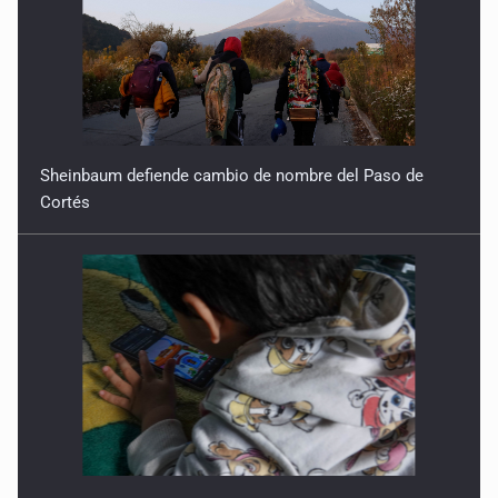
Detienen a conductor por amenazar con arma tras
incidente vial
9 de Julio de 2026
Sheinbaum defiende cambio de nombre del Paso de
Reactivarán contraflujo en López Mateos Sur a partir del
Cortés
13 de julio
9 de Julio de 2026
Y no se enoje con el FBI
9 de Julio de 2026
Lo que quedó del mundial
8 de Julio de 2026
Hombre es investigado por ser autor intelectual del
Advierten retos educativos por uso de tecnología y