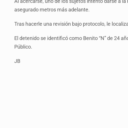
Al acercarse, uno de los sujetos intentó darse a la
asegurado metros más adelante.
Tras hacerle una revisión bajo protocolo, le localiza
El detenido se identificó como Benito “N” de 24 año
Público.
JB