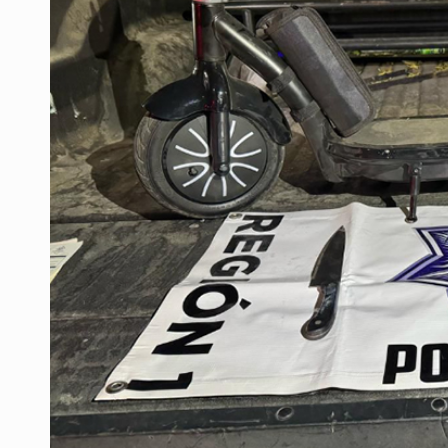
Vecinos de Mirador de San Isidro d
Reporta 627 acciones tras inundac
Fiscalía continúa búsqueda de Ric
Proponen consulta popular por desa
Buscan a otros tres por feminicidi
Fiscalías, SIAPA y transporte, ent
Que el IPEJAL encabece la lista de