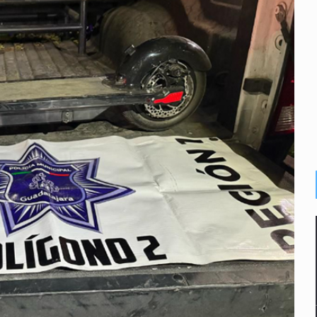
enuncian tala; IJALVI lo niega
ión en Balcones de Oblatos
ardo Cabezas Talavera
rrollo de vivienda en Mirador de San Isidro
o de Valeria Márquez
re los asuntos pendientes del Congreso
 deudores en Jalisco es un “foco rojo” de gran magnitud: Econo