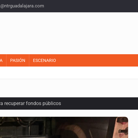
o@ntrguadalajara.com
A
PASIÓN
ESCENARIO
ra recuperar fondos públicos
raude inmobiliario en Zapopan
n y amenzas contra su pareja