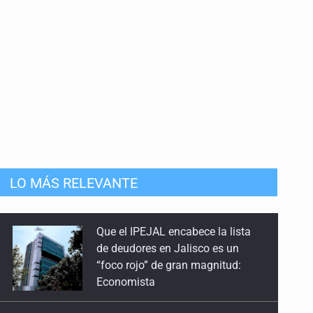
mista
LO MÁS RELEVANTE
Catean centro de operaciones de
fraude inmobiliario en Zapopan
Buscan a otros tres por