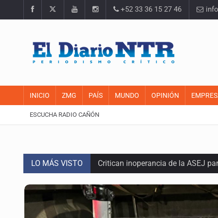
+52 33 36 15 27 46
inf
INICIO
ZMG
PAÍS
MUNDO
OPINIÓN
EMPRES
ESCUCHA RADIO CAÑÓN
LO MÁS VISTO
Critican inoperancia de la ASEJ pa
Catean centro de operaciones de f
Ex policía es detenido por agresió