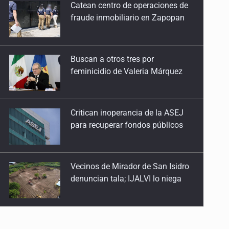
feminicidio de Valeria Márquez
Critican inoperancia de la ASEJ
para recuperar fondos públicos
Vecinos de Mirador de San Isidro
denuncian tala; IJALVI lo niega
EUA investiga salmonela en
jalapeños mexicanos
Proponen consulta popular por
desarrollo de vivienda en Mirador