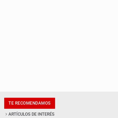
Localizan en Michoacán a adolescente desaparecido
Desapariciones en Jalisco, con complicidad de policías,
afirma Lazos de Amor
TE RECOMENDAMOS
ARTÍCULOS DE INTERÉS