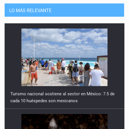
Guerra de lodo
13 de Julio de 2026
LO MÁS RELEVANTE
No hay problema de salud
11 de Julio de 2026
Detienen en Tlajomulco a hombre con dos armas de fuego
y más de 50 cartuchos
10 de Julio de 2026
Instalan mesa de seguridad para conductores de ERT
9 de Julio de 2026
Turismo nacional sostiene al sector en México: 7.5 de
cada 10 huéspedes son mexicanos
Que tiradero
10 de Julio de 2026
Detienen a conductor por amenazar con arma tras