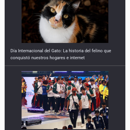
incidente vial
9 de Julio de 2026
Reactivarán contraflujo en López Mateos Sur a partir del
13 de julio
9 de Julio de 2026
Día Internacional del Gato: La historia del felino que
conquistó nuestros hogares e internet
Y no se enoje con el FBI
9 de Julio de 2026
Lo que quedó del mundial
8 de Julio de 2026
Hombre es investigado por ser autor intelectual del
feminicidio de su madre
7 de Julio de 2026