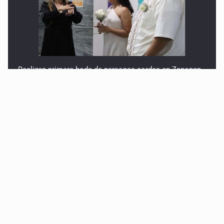
Realizan primera boda de personas sordas en Zapopan
Entrega apoyos a afectados por lluvias en Oblatos