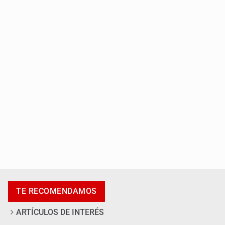
3.5 millones de jaliscienses, sin trabajo digno
IMSS Jalisco concreta dos donaciones multiorgánicas
TE RECOMENDAMOS
ARTÍCULOS DE INTERÉS