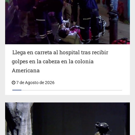
Llega en carreta al hospital tras recibir
Balean a hombre en calles de la colonia Buenos Aires;
detonación alarma a vecinos
golpes en la cabeza en la colonia
Americana
7 de Agosto de 2026