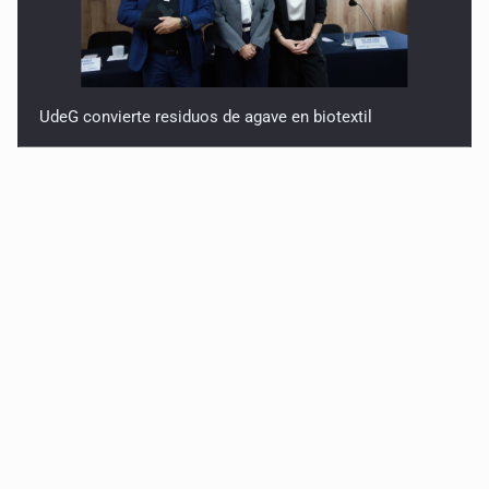
UdeG convierte residuos de agave en biotextil
Fiscalía exhuma 126 cuerpos de 32 fosas