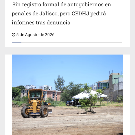
Buscan reformar Ley de Salud en Jalisco para emitir
Sin registro formal de autogobiernos en
alertas sanitarias por mala calidad del agua
penales de Jalisco, pero CEDHJ pedirá
informes tras denuncia
5 de Agosto de 2026