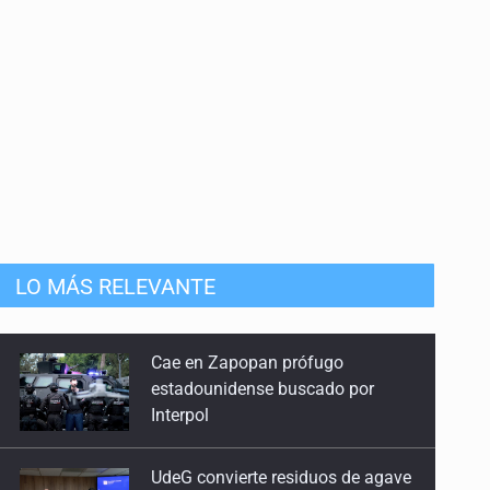
LO MÁS RELEVANTE
UdeG convierte residuos de agave
en biotextil
Fiscalía exhuma 126 cuerpos de