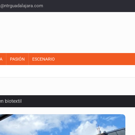
o@ntrguadalajara.com
A
PASIÓN
ESCENARIO
n biotextil