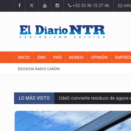
+52 33 36 15 27 46
inf
INICIO
ZMG
PAÍS
MUNDO
OPINIÓN
EMPRES
ESCUCHA RADIO CAÑÓN
LO MÁS VISTO
UdeG convierte residuos de agave e
Quinto Patio
Se recuperan ya de ciclosporiasis