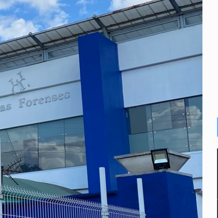
o eliminar la adopción simple
2 fosas
a el Siapa
mputación en caso Eli Castro
alvi niega tala
Feria Corazón de Artesano
dense buscado por Interpol