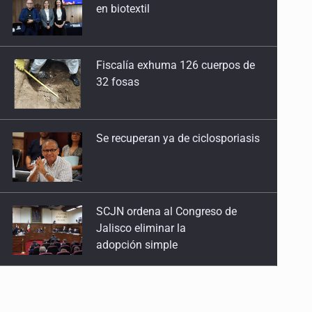
32 fosas
Se recuperan ya de ciclosporiasis
SCJN ordena al Congreso de
Jalisco eliminar la
adopción simple
Cae ex mando por agresión a ex
pareja y procesan a agente por
abuso a menor
Jalisco mantiene la búsqueda de
21 adolescentes desaparecidos