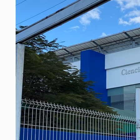
SCJN ordena al Congreso de Jalisc
Fiscalía exhuma 126 cuerpos de 3
Al archivo la mitad de quejas contr
Ya hay solicitud de audiencia de i
Vecinos acusan retiro de árboles; Ij
Buscan mantener tradiciones con 
Cae en Zapopan prófugo estadouni