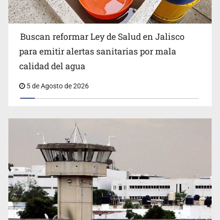
Buscan reformar Ley de Salud en Jalisco
Citarían a Medrano si persiste falta de diálogo con
para emitir alertas sanitarias por mala
vecinos de Mirador San Isidro
calidad del agua
5 de Agosto de 2026