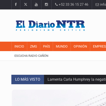
+52 33 36 15 27 46
inf
INICIO
ZMG
PAÍS
MUNDO
OPINIÓN
EMPRES
ESCUCHA RADIO CAÑÓN
LO MÁS VISTO
Lamenta Carla Humphrey la negativ
Desapariciones en Jalisco, con com
Sorprende serpiente a mujer en su 