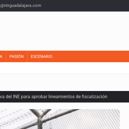
o@ntrguadalajara.com
A
PASIÓN
ESCENARIO
a del INE para aprobar lineamientos de fiscalización
plicidad de policías, afirma Lazos de Amor
domicilio en Santa Teresita