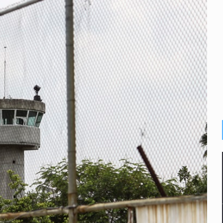
s por caso Ayotzinapa y promete justicia
de relaciones con México
omo Presidente de Colombia
ocumenta su implicación en desapariciones forzadas
criminal en Jalisco y Michoacán
ansnacional de tráfico de personas
intervención unilateral de EUA contra cárteles