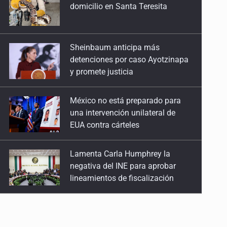
detenciones por caso Ayotzinapa
y promete justicia
México no está preparado para
una intervención unilateral de
EUA contra cárteles
Lamenta Carla Humphrey la
negativa del INE para aprobar
lineamientos de fiscalización
Resalta Fujimori restablecimiento
de relaciones con México
Asume Abelardo De la Espriella
como Presidente de Colombia