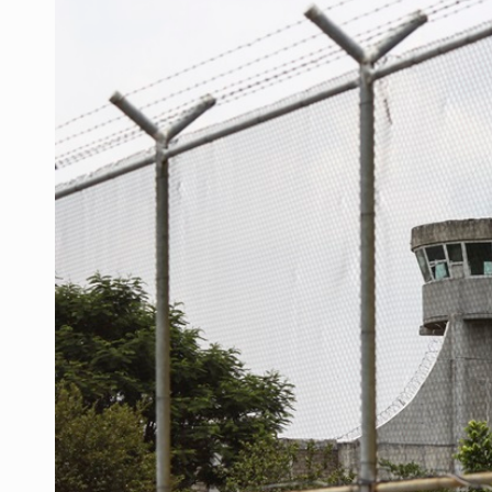
Sheinbaum anticipa más detencione
Resalta Fujimori restablecimiento 
Asume Abelardo De la Espriella c
Policías bajo la mira: La CEDHJ d
Procesan a el “R1”, presunto líder 
Detienen a tres miembros de red tr
México no está preparado para una 