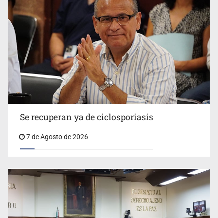
Se recuperan ya de ciclosporiasis
UdeG convierte residuos de agave en biotextil
7 de Agosto de 2026