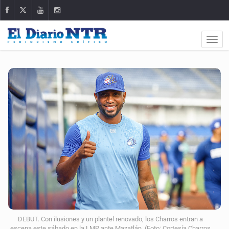
DEBUT. Con ilusiones y un plantel renovado, los Charros entran a
escena este sábado en la LMP ante Mazatlán. (Foto: Cortesía Charros