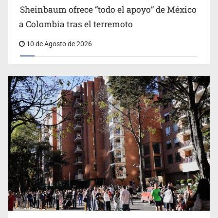
a Colombia tras el terremoto
10 de Agosto de 2026
Promueven destinos de Jalisco para turismo LGBTIQ+
Sismo magnitud 7.4 sacude Colombia
Sheinbaum ofrece “todo el apoyo” de México a