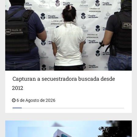
Capturan a secuestradora buscada desde
Cae ex mando por agresión a ex pareja y procesan a
agente por abuso a menor
2012
6 de Agosto de 2026