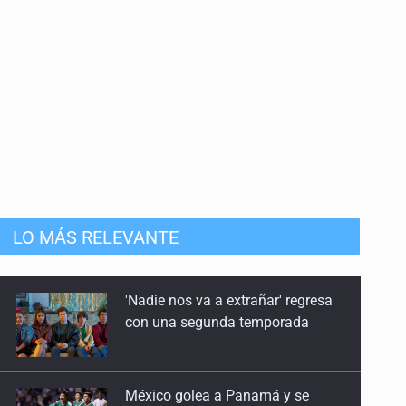
LO MÁS RELEVANTE
México golea a Panamá y se
clasifica al Mundial sub 20
Casa Blanca niega desacuerdo