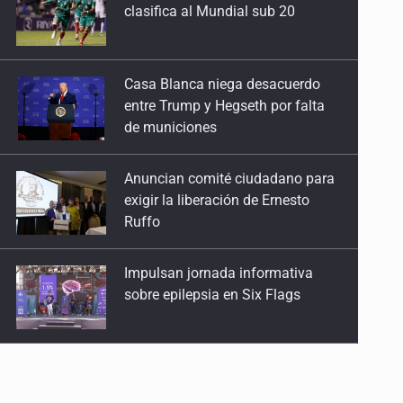
entre Trump y Hegseth por falta
de municiones
Anuncian comité ciudadano para
exigir la liberación de Ernesto
Ruffo
Impulsan jornada informativa
sobre epilepsia en Six Flags
Créditos fiscales por anomalías
suman 1,775 mdp
Tiene Zapopan las colonias más
caras del país para vivir