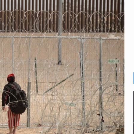
suman 1,775 mdp
as del país para vivir
idencia acusan fallas estructurales
abajo digno
ones multiorgánicas
 con una segunda temporada