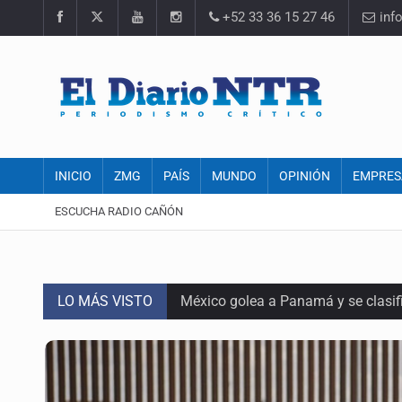
+52 33 36 15 27 46
inf
INICIO
ZMG
PAÍS
MUNDO
OPINIÓN
EMPRES
ESCUCHA RADIO CAÑÓN
LO MÁS VISTO
México golea a Panamá y se clasif
Casa Blanca niega desacuerdo entr
Anuncian comité ciudadano para exi