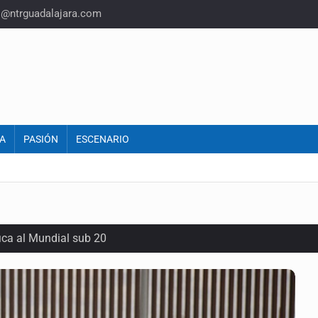
o@ntrguadalajara.com
A
PASIÓN
ESCENARIO
ica al Mundial sub 20
e Trump y Hegseth por falta de municiones
gir la liberación de Ernesto Ruffo