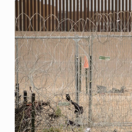
Quinto Patio
Créditos fiscales por anomalías 
Tiene Zapopan las colonias más car
Vecinos de Torre A en Latitud Prov
3.5 millones de jaliscienses, sin tr
IMSS Jalisco concreta dos donaci
'Nadie nos va a extrañar' regresa