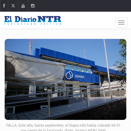
FALLA. Este año, hasta septiembre, el Siapa sólo había cobrado 66.91
por ciento de lo facturado. (Foto: Archivo NTR/JAM)