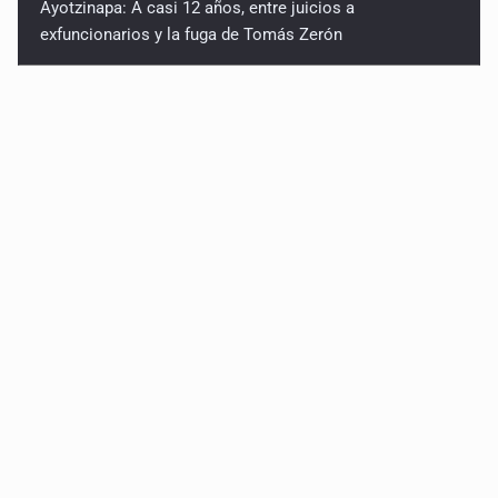
Ayotzinapa: A casi 12 años, entre juicios a
exfuncionarios y la fuga de Tomás Zerón
Caen en Zapopan 'El Ruso', objetivo prioritario por
homicidios en Playa del Carmen