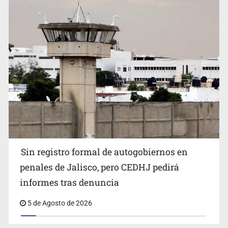
Sheinbaum se reúnen secretario de Estado del Vaticano
Buscan reformar Ley de Salud en Jalisco para emitir
Sin registro formal de autogobiernos en
alertas sanitarias por mala calidad del agua
penales de Jalisco, pero CEDHJ pedirá
informes tras denuncia
5 de Agosto de 2026