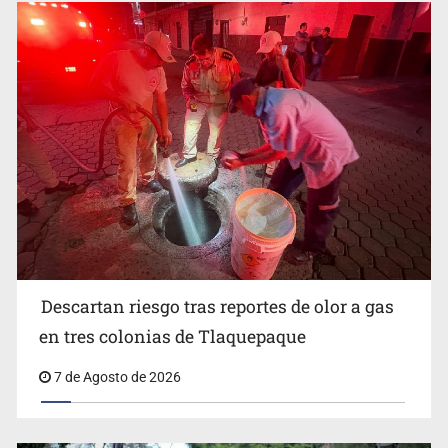
SSPC, participa en búsqueda de Ricardo Cabezas
Talavera
Descartan riesgo tras reportes de olor a gas
en tres colonias de Tlaquepaque
Motociclista fue perseguido y asesinado frente a un
7 de Agosto de 2026
templo en Guadalajara