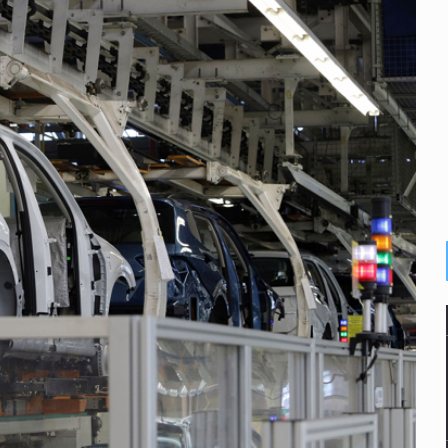
n y amenzas contra su pareja
enuncian tala; IJALVI lo niega
ión en Balcones de Oblatos
icardo Cabezas Talavera
rrollo de vivienda en Mirador de San Isidro
imen de Valeria
a desde 2012