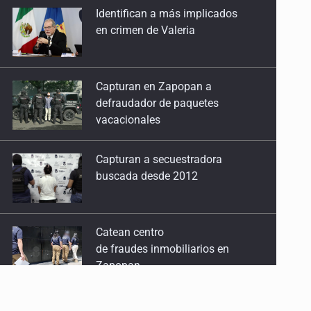
en crimen de Valeria
Capturan en Zapopan a
defraudador de paquetes
vacacionales
Capturan a secuestradora
buscada desde 2012
Catean centro
de fraudes inmobiliarios en
Zapopan
Que el IPEJAL encabece la lista
de deudores en Jalisco es un