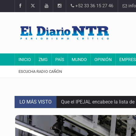
+52 33 36 15 27 46
inf
INICIO
ZMG
PAÍS
MUNDO
OPINIÓN
EMPRES
ESCUCHA RADIO CAÑÓN
LO MÁS VISTO
Que el IPEJAL encabece la lista de
Critican inoperancia de la ASEJ pa
Catean centro de fraudes inmobili