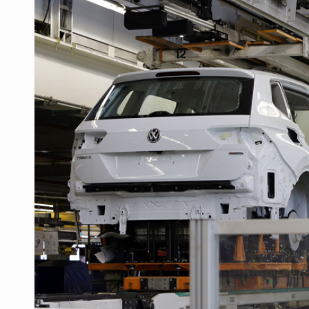
Ex policía es detenido por agresió
Vecinos de Mirador de San Isidro d
Reporta 627 acciones tras inundac
SSPC, participa en búsqueda de R
Proponen consulta popular por desa
Identifican a más implicados en cr
Capturan a secuestradora buscad