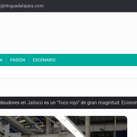
o@ntrguadalajara.com
A
PASIÓN
ESCENARIO
 deudores en Jalisco es un “foco rojo” de gran magnitud: Econo
ra recuperar fondos públicos
arios en Zapopan