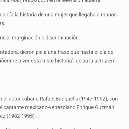
vida real
(1986-2007) en la televisión abierta.
a día la historia de una mujer que llegaba a manos
es.
encia, marginación o discriminación.
ntadora, dieron pie a una frase que hasta el día de
nme a ver esta triste historia”, decía la actriz en
on el actor cubano Rafael Banquells (1947-1952), con
n el cantante mexicano-venezolano Enrique Guzmán
mez (1982-1995).