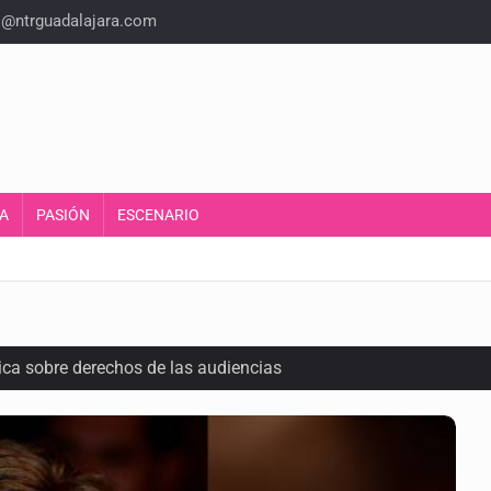
o@ntrguadalajara.com
A
PASIÓN
ESCENARIO
ca sobre derechos de las audiencias
cuelas militarizadas
al fracking en México