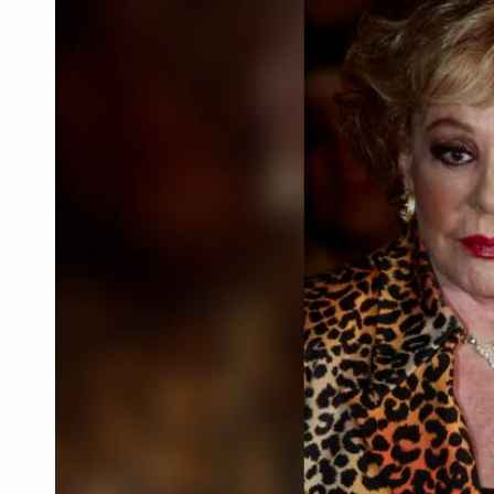
LA NASA confirma que restos de u
'Nadie nos va a extrañar' regresa
México golea a Panamá y se clasif
Casa Blanca niega desacuerdo entr
Anuncian comité ciudadano para exi
Quinto Patio
Sheinbaum anuncia refuerzo de se