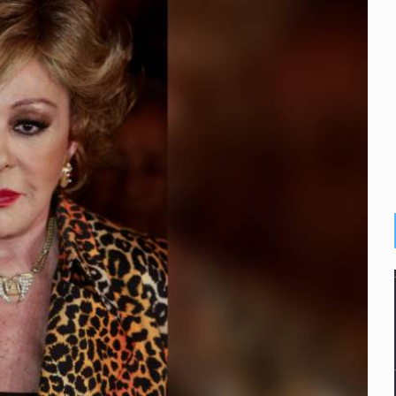
n cohete de SpaceX impactaron en la Luna
 con una segunda temporada
ica al Mundial sub 20
e Trump y Hegseth por falta de municiones
gir la liberación de Ernesto Ruffo
guridad en Michoacán para reactivar exportación de aguacate