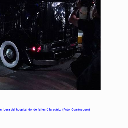
uera del hospital donde falleció la actriz. (Foto: Cuartoscuro)