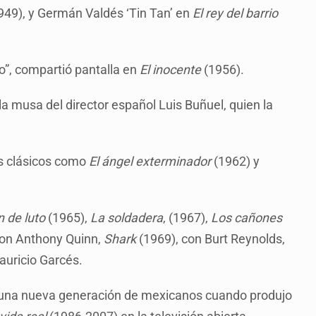
949), y Germán Valdés ‘Tin Tan’ en
El rey del barrio
o”, compartió pantalla en
El inocente
(1956).
la musa del director español Luis Buñuel, quien la
os clásicos como
El ángel exterminador
(1962) y
 de luto
(1965),
La soldadera
, (1967),
Los cañones
con Anthony Quinn,
Shark
(1969), con Burt Reynolds,
auricio Garcés.
da una nueva generación de mexicanos cuando produjo