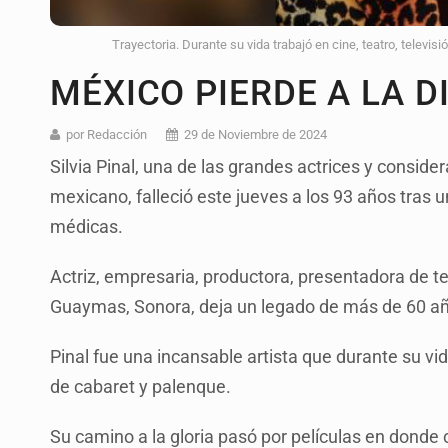
Trayectoria. Durante su vida trabajó en cine, teatro, televi
MÉXICO PIERDE A LA DI
por Redacción
29 de Noviembre de 2024
Silvia Pinal, una de las grandes actrices y conside
mexicano, falleció este jueves a los 93 años tras
médicas.
Actriz, empresaria, productora, presentadora de tel
Guaymas, Sonora, deja un legado de más de 60 a
Pinal fue una incansable artista que durante su vid
de cabaret y palenque.
Su camino a la gloria pasó por películas en donde 