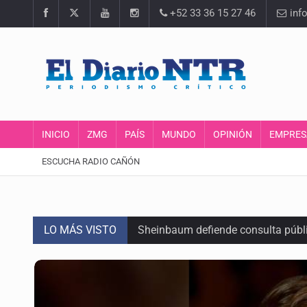
+52 33 36 15 27 46
inf
INICIO
ZMG
PAÍS
MUNDO
OPINIÓN
EMPRES
ESCUCHA RADIO CAÑÓN
LO MÁS VISTO
Sheinbaum defiende consulta públi
SEP permitirá regularización de es
Comité de expertos abre la puerta 