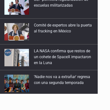
escuelas militarizadas
Comité de expertos abre la puerta
al fracking en México
LA NASA confirma que restos de
un cohete de SpaceX impactaron
en la Luna
'Nadie nos va a extrañar' regresa
con una segunda temporada
México golea a Panamá y se
clasifica al Mundial sub 20