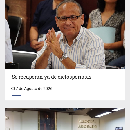
Se recuperan ya de ciclosporiasis
UdeG convierte residuos de agave en biotextil
7 de Agosto de 2026