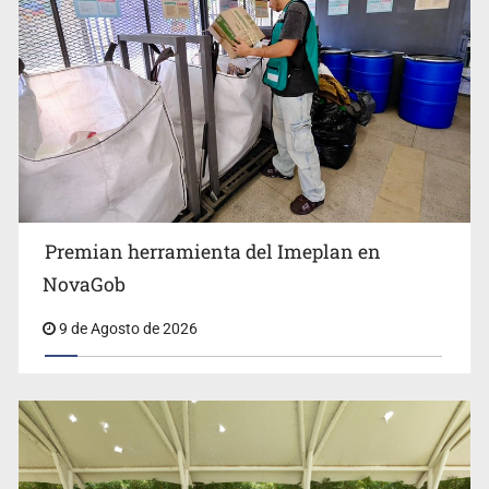
Premian herramienta del Imeplan en
Lo vinculan por amenazas contra su esposa en Vallarta
NovaGob
9 de Agosto de 2026