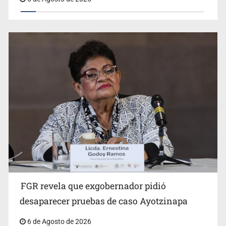
Jalisco mantiene la búsqueda de 21 adolescentes
desaparecidos durante julio
FGR revela que exgobernador pidió
Kershenobich descarta brote de ciclosporiasis en
desaparecer pruebas de caso Ayotzinapa
México
6 de Agosto de 2026