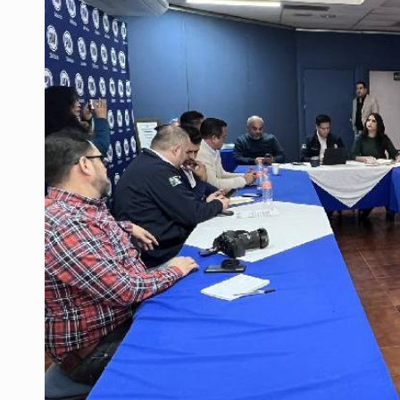
Asesinan a balazos a un hombre en 
Jalisco mantiene la búsqueda de 2
Asesinan a balazos a un hombre e
Investigan brote de salmonela en 
Desarticulan en Cataluña célula 
Fallece monseñor Carlos Garfias Me
Kershenobich descarta brote de cic