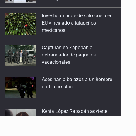
EU vinculado a jalapeños
mexicanos
Capturan en Zapopan a
defraudador de paquetes
vacacionales
Asesinan a balazos a un hombre
en Tlajomulco
Kenia López Rabadán advierte
riesgo de censura con
lineamientos para defensa de
audiencias
Asesinan a balazos a un hombre