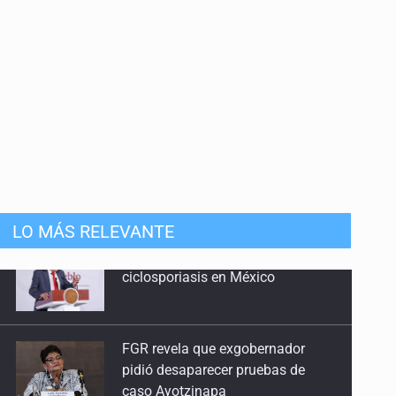
LO MÁS RELEVANTE
FGR revela que exgobernador
pidió desaparecer pruebas de
caso Ayotzinapa
Investigan brote de salmonela en