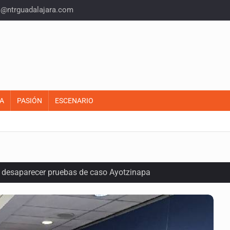
o@ntrguadalajara.com
A
PASIÓN
ESCENARIO
ó desaparecer pruebas de caso Ayotzinapa
r de paquetes vacacionales
endio de una vivienda en Oblatos