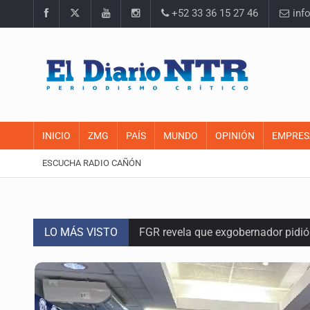
+52 33 36 15 27 46
inf
INICIO
ZMG
PAÍS
MUNDO
OPINIÓN
EMPRES
ESCUCHA RADIO CAÑÓN
LO MÁS VISTO
FGR revela que exgobernador pidi
Capturan en Zapopan a defraudado
Adulto mayor pierde la vida en inc