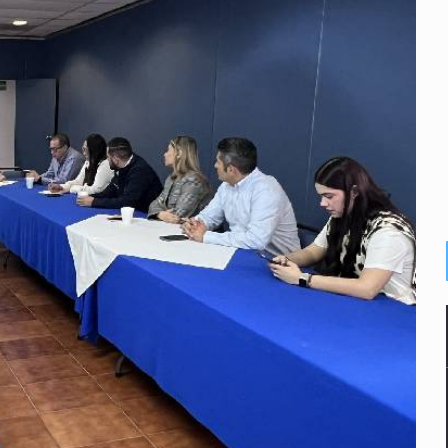
calles de El Salto
1 adolescentes desaparecidos durante julio
n Tlajomulco
EU vinculado a jalapeños mexicanos
del CJNG y decomisan 2.5 toneladas de metanfetamina
rlos, arzobispo emérito de Morelia
losporiasis en México