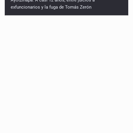
exfuncionarios y la fuga de Tomás Zerón
Caen en Zapopan 'El Ruso', objetivo prioritario por
homicidios en Playa del Carmen