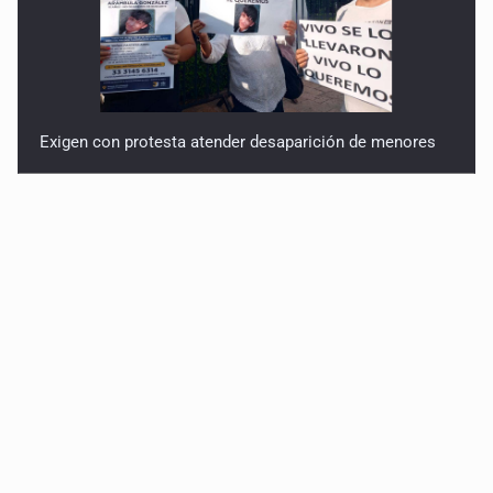
Exigen con protesta atender desaparición de menores
Procesan a el “R1”, presunto líder criminal en Jalisco y
Michoacán