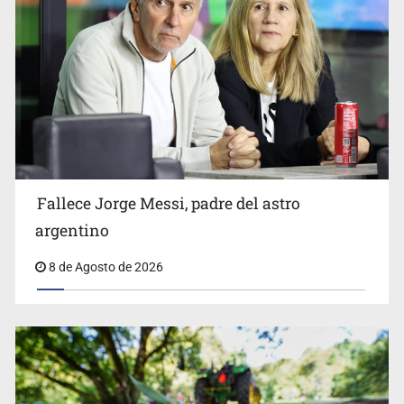
El Senado de EE.UU. confirma a Todd Blanche,
exabogado de Trump, como fiscal general
Fallece Jorge Messi, padre del astro
argentino
8 de Agosto de 2026