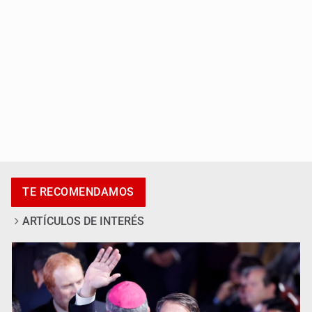
Cae en Zapopan prófugo estadounidense buscado por
TE RECOMENDAMOS
Interpol
ARTÍCULOS DE INTERÉS