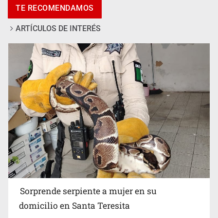
TE RECOMENDAMOS
implicación en desapariciones forzadas
ARTÍCULOS DE INTERÉS
Detienen a tres miembros de red transnacional de
tráfico de personas
Sorprende serpiente a mujer en su
domicilio en Santa Teresita