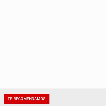
Asume Abelardo De la Espriella como Presidente de
Colombia
Policías bajo la mira: La CEDHJ documenta su
TE RECOMENDAMOS
implicación en desapariciones forzadas