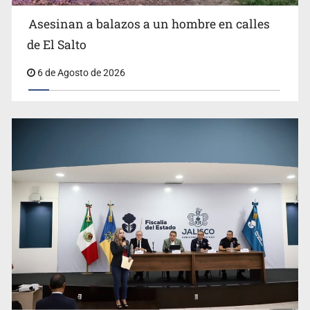
Asesinan a balazos a un hombre en calles
Asesinan a balazos a un hombre en calles de El Salto
de El Salto
6 de Agosto de 2026