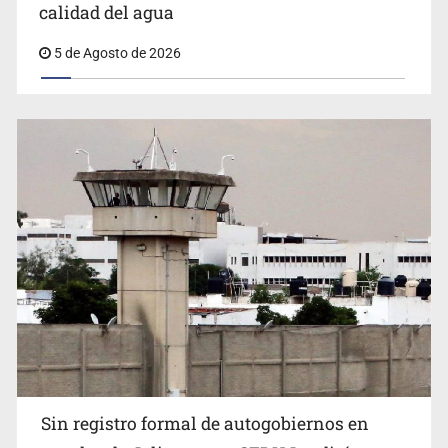
calidad del agua
5 de Agosto de 2026
Sheinbaum se reúnen secretario de Estado del Vaticano
Buscan reformar Ley de Salud en Jalisco para emitir
Sin registro formal de autogobiernos en
alertas sanitarias por mala calidad del agua