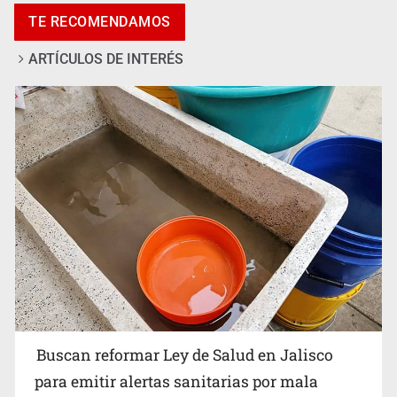
Vinculan a pareja que extorsionaba con peluches para
TE RECOMENDAMOS
exigir 'cobro de piso'
ARTÍCULOS DE INTERÉS
Ken Salazar afirma que no tiene evidencia de vínculos
entre el gobierno de México y el crimen organizado
Buscan reformar Ley de Salud en Jalisco
para emitir alertas sanitarias por mala