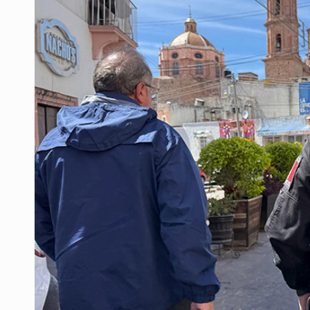
3.5 millones de jaliscienses, sin tr
IMSS Jalisco concreta dos donaci
Anuncian actividades por Mes de 
Dinero oscuro
Se cumplió plazo y continúan las fa
Hacen jornada por Semana Mundial
Quinto Patio