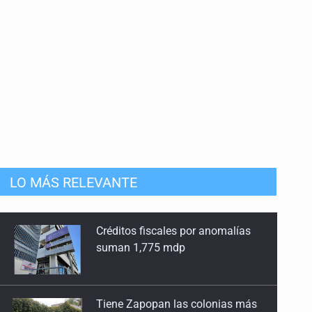
LO MÁS RELEVANTE
Tiene Zapopan las colonias más
caras del país para vivir
Citarían a Medrano si persiste