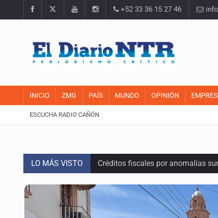
+52 33 36 15 27 46
inf
INICIO
ZMG
PAÍS
MUNDO
OPINIÓN
EMPRES
ESCUCHA RADIO CAÑÓN
LO MÁS VISTO
Créditos fiscales por anomalías 
Tiene Zapopan las colonias más car
Vecinos de Torre A en Latitud Prov