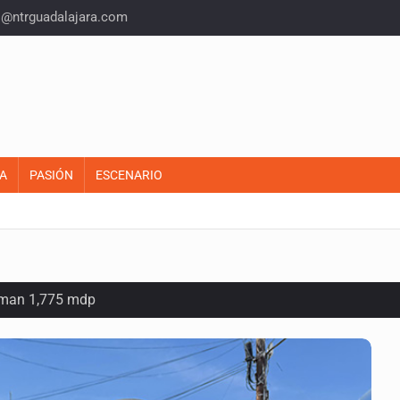
o@ntrguadalajara.com
A
PASIÓN
ESCENARIO
suman 1,775 mdp
as del país para vivir
idencia acusan fallas estructurales