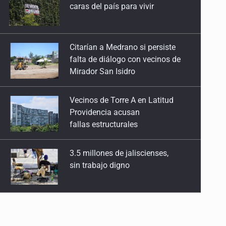
falta de diálogo con vecinos de
Mirador San Isidro
Vecinos de Torre A en Latitud
Providencia acusan
fallas estructurales
3.5 millones de jaliscienses,
sin trabajo digno
IMSS Jalisco concreta
dos donaciones multiorgánicas
Anuncian actividades por Mes
de Juventudes