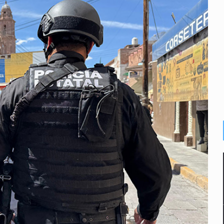
abajo digno
ones multiorgánicas
Juventudes
llas en Siteur
 de la Lactancia