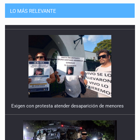
Guerra de lodo
13 de Julio de 2026
LO MÁS RELEVANTE
No hay problema de salud
11 de Julio de 2026
Detienen en Tlajomulco a hombre con dos armas de fuego
y más de 50 cartuchos
10 de Julio de 2026
Instalan mesa de seguridad para conductores de ERT
9 de Julio de 2026
Exigen con protesta atender desaparición de menores
Que tiradero
10 de Julio de 2026
Detienen a conductor por amenazar con arma tras