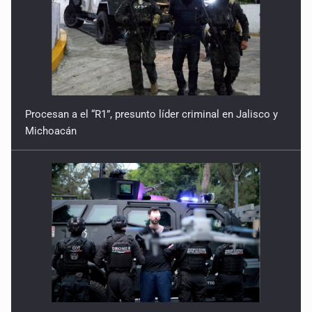
incidente vial
9 de Julio de 2026
Reactivarán contraflujo en López Mateos Sur a partir del
13 de julio
Procesan a el “R1”, presunto líder criminal en Jalisco y
9 de Julio de 2026
Michoacán
Y no se enoje con el FBI
9 de Julio de 2026
Lo que quedó del mundial
8 de Julio de 2026
Hombre es investigado por ser autor intelectual del
feminicidio de su madre
7 de Julio de 2026
Cae en Zapopan prófugo estadounidense buscado por