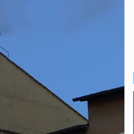
e de pitbull en Zapopan
con peluches para exigir 'cobro de piso'
ura en San Miguel el Alto
idencia de vínculos entre el gobierno de México y el crimen org
 Estado del Vaticano
io registrado en 2025 en Tlaquepaque
lisco para emitir alertas sanitarias por mala calidad del agua