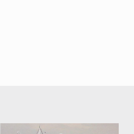
falta de diálogo con vecinos de
Mirador San Isidro