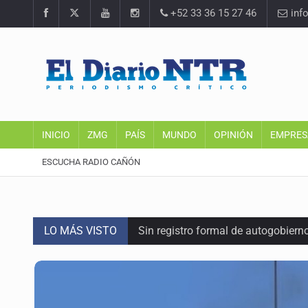
+52 33 36 15 27 46
inf
INICIO
ZMG
PAÍS
MUNDO
OPINIÓN
EMPRES
ESCUCHA RADIO CAÑÓN
LO MÁS VISTO
Sin registro formal de autogobiern
Citarían a Medrano si persiste falt
Asesinan a tres luego de dos ata