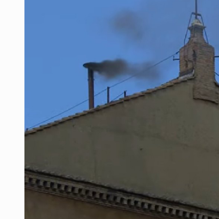
Mujer resulta lesionada tras ataqu
Vinculan a pareja que extorsionaba 
Mueren cuatro personas por volcad
Ken Salazar afirma que no tiene ev
Sheinbaum se reúnen secretario de
Vinculan a responsable de homicid
Buscan reformar Ley de Salud en Ja