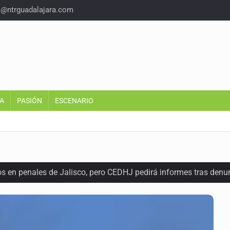
o@ntrguadalajara.com
A
PASIÓN
ESCENARIO
os en penales de Jalisco, pero CEDHJ pedirá informes tras denu
a de diálogo con vecinos de Mirador San Isidro
ques armados