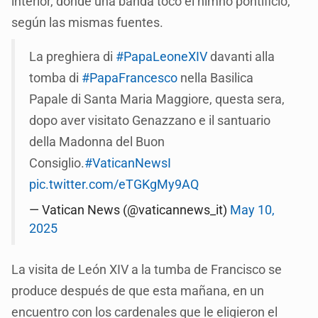
interior, donde una banda tocó el himno pontificio,
según las mismas fuentes.
La preghiera di
#PapaLeoneXIV
davanti alla
tomba di
#PapaFrancesco
nella Basilica
Papale di Santa Maria Maggiore, questa sera,
dopo aver visitato Genazzano e il santuario
della Madonna del Buon
Consiglio.
#VaticanNewsI
pic.twitter.com/eTGKgMy9AQ
— Vatican News (@vaticannews_it)
May 10,
2025
La visita de León XIV a la tumba de Francisco se
produce después de que esta mañana, en un
encuentro con los cardenales que le eligieron el