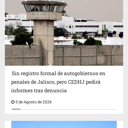
Buscan reformar Ley de Salud en Jalisco para emitir
Sin registro formal de autogobiernos en
alertas sanitarias por mala calidad del agua
penales de Jalisco, pero CEDHJ pedirá
informes tras denuncia
5 de Agosto de 2026