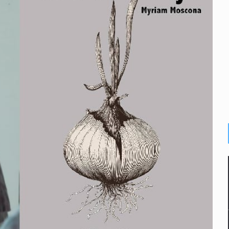
plicidad de policías, afirma Lazos de Amor
de Santa Tere
s por caso Ayotzinapa y promete justicia
de relaciones con México
omo Presidente de Colombia
ocumenta su implicación en desapariciones forzadas
 telefónico