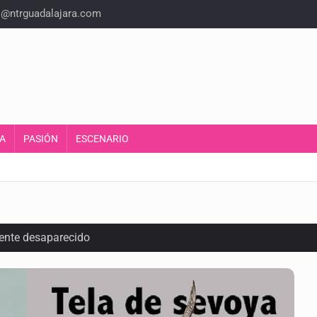
o@ntrguadalajara.com
A
PASIÓN
ESCENARIO
ente desaparecido
intervención unilateral de EUA contra cárteles
a del INE para aprobar lineamientos de fiscalización