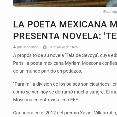
(Foto: Ag
LA POETA MEXICANA 
PRESENTA NOVELA: 'TE
por Redacción
18 de Mayo de 2025
A propósito de su novela 'Tela de Sevoya', cuya e
París, la poeta mexicana Myriam Moscona confiesa 
de un mundo partido en pedazos.
"Para mí la división de los países son cicatrices ll
como se ven hoy se derramó mucha sangre. El mun
Moscona en entrevista con EFE..
Ganadora en el 2012 del premio Xavier Villaurrutia,