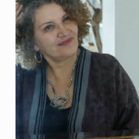
Desapariciones en Jalisco, con com
Aseguran pitón dentro de vivienda 
Sheinbaum anticipa más detencione
Resalta Fujimori restablecimiento 
Asume Abelardo De la Espriella c
Policías bajo la mira: La CEDHJ d
Catean casa por esquema de fraude