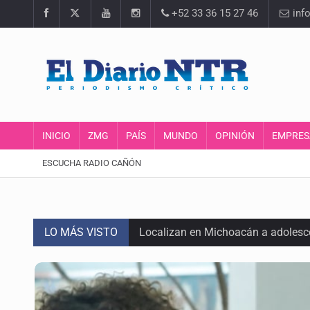
+52 33 36 15 27 46
inf
INICIO
ZMG
PAÍS
MUNDO
OPINIÓN
EMPRES
ESCUCHA RADIO CAÑÓN
LO MÁS VISTO
Localizan en Michoacán a adolesc
México no está preparado para una 
Lamenta Carla Humphrey la negativ