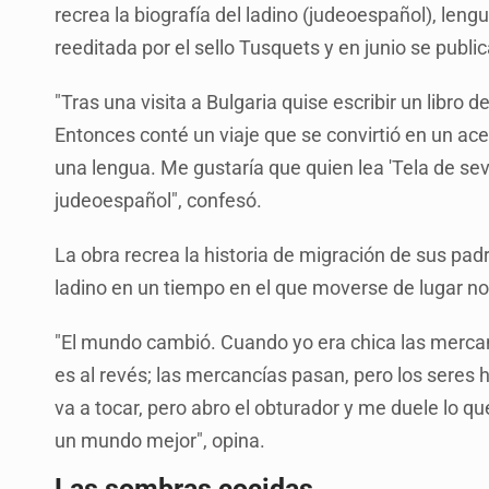
recrea la biografía del ladino (judeoespañol), le
reeditada por el sello Tusquets y en junio se public
"Tras una visita a Bulgaria quise escribir un libro d
Entonces conté un viaje que se convirtió en un ace
una lengua. Me gustaría que quien lea 'Tela de sevo
judeoespañol", confesó.
La obra recrea la historia de migración de sus pad
ladino en un tiempo en el que moverse de lugar no 
"El mundo cambió. Cuando yo era chica las mercan
es al revés; las mercancías pasan, pero los seres
va a tocar, pero abro el obturador y me duele lo 
un mundo mejor", opina.
Las sombras cocidas