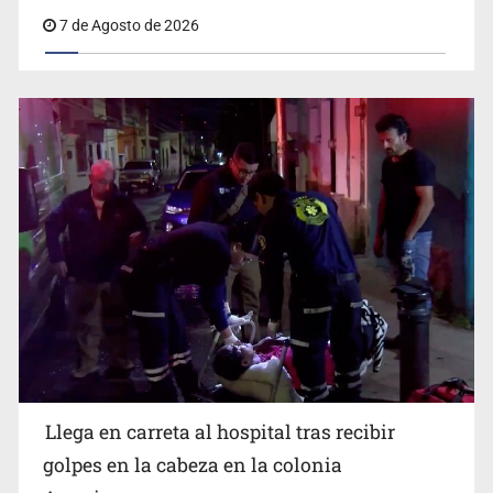
Cae ex mando por agresión a ex pareja y procesan a
agente por abuso a menor
Llega en carreta al hospital tras recibir
Balean a hombre en calles de la colonia Buenos Aires;
detonación alarma a vecinos
golpes en la cabeza en la colonia
Americana