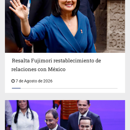
Resalta Fujimori restablecimiento de
relaciones con México
Sheinbaum anticipa más detenciones por caso
7 de Agosto de 2026
Ayotzinapa y promete justicia