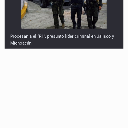
Procesan a el “R1”, presunto líder criminal en Jalisco y
Michoacán
Balean a hombre en calles de la colonia Buenos Aires;
detonación alarma a vecinos