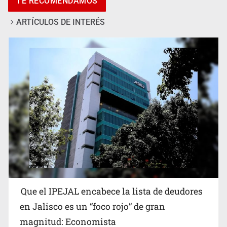
TE RECOMENDAMOS
Talavera
ARTÍCULOS DE INTERÉS
Reporta 627 acciones tras inundación en Balcones de
Oblatos
Que el IPEJAL encabece la lista de deudores
en Jalisco es un “foco rojo” de gran
magnitud: Economista