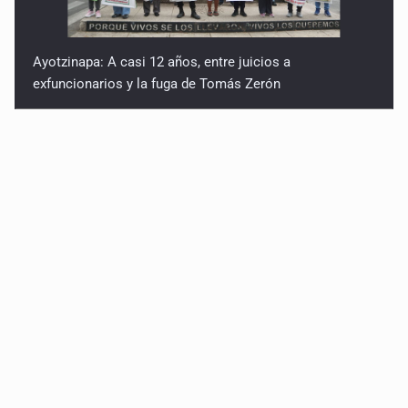
Ayotzinapa: A casi 12 años, entre juicios a
exfuncionarios y la fuga de Tomás Zerón
Caen en Zapopan 'El Ruso', objetivo prioritario por
homicidios en Playa del Carmen