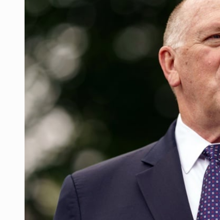
Realizan primera boda de persona
Entrega apoyos a afectados por llu
Accidentes resaltan en causas de
Llaman a mantener legado de Alc
Concierto patrio costará 32.9 mdp
Instalan señalética en el Ávila Ca
México vence a Canadá, pasa a la f