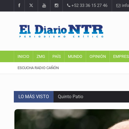
+52 33 36 15 27 46
inf
INICIO
ZMG
PAÍS
MUNDO
OPINIÓN
EMPRES
ESCUCHA RADIO CAÑÓN
LO MÁS VISTO
Quinto Patio
Jalisco lidera entre sancionados p
Avalan rebaja del Siapa para 203 