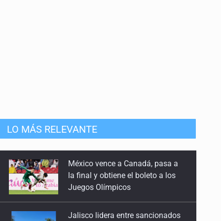
LO MÁS RELEVANTE
Jalisco lidera entre sancionados
por EU
Exigen con protesta