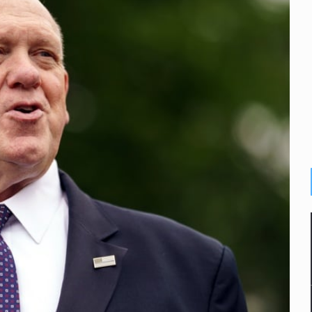
s sordas en Zapopan
vias en Oblatos
 muerte
alde
macho
inal y obtiene el boleto a los Juegos Olímpicos