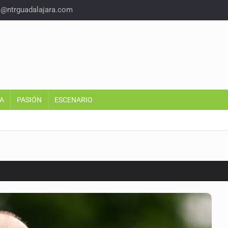
o@ntrguadalajara.com
A
PASIÓN
ESCENARIO
or EU
colonias