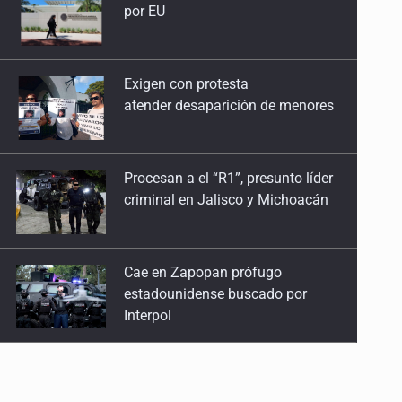
atender desaparición de menores
Procesan a el “R1”, presunto líder
criminal en Jalisco y Michoacán
Cae en Zapopan prófugo
estadounidense buscado por
Interpol
Avalan rebaja del Siapa para 203
colonias
Realizan primera boda
de personas sordas en Zapopan